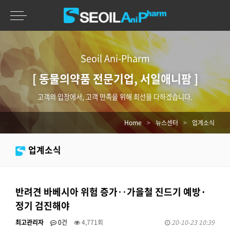
Seoil Ani-Pharm
[ 동물의약품 전문기업, 서일애니팜 ]
고객의 입장에서, 고객 만족을 위해 최선을 다하겠습니다.
Home
>
뉴스센터
>
업계소식
업계소식
반려견 바베시아 위험 증가‥가을철 진드기 예방·
정기 검진해야
최고관리자
0건
4,771회
20-10-23 10:39